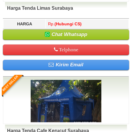
Harga Tenda Limas Surabaya
HARGA
Rp.
(Hubungi CS)
Chat Whatsapp
Telphone
Kirim Email
BEST SELLER
Harga Tenda Cafe Kerucut Surabaya