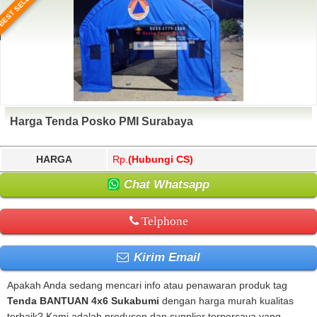
BEST SELLER
Harga Tenda Posko PMI Surabaya
HARGA
Rp.
(Hubungi CS)
Chat Whatsapp
Telphone
Kirim Email
Apakah Anda sedang mencari info atau penawaran produk tag
Tenda BANTUAN 4x6 Sukabumi
dengan harga murah kualitas
terbaik? Kami adalah produsen dan supplier terpercaya yang