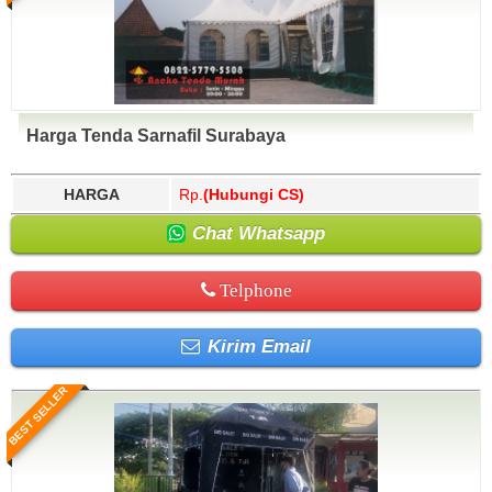
Harga Tenda Sarnafil Surabaya
HARGA
Rp.
(Hubungi CS)
Chat Whatsapp
Telphone
Kirim Email
BEST SELLER