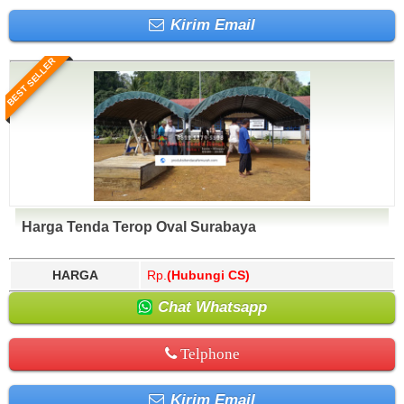
Kirim Email
BEST SELLER
Harga Tenda Terop Oval Surabaya
HARGA
Rp.
(Hubungi CS)
Chat Whatsapp
Telphone
Kirim Email