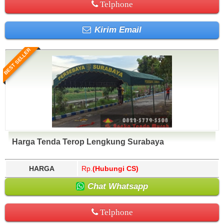
Telphone
Kirim Email
BEST SELLER
Harga Tenda Terop Lengkung Surabaya
HARGA
Rp.
(Hubungi CS)
Chat Whatsapp
Telphone