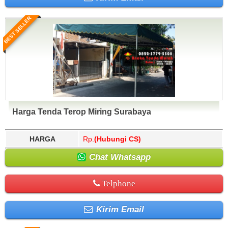
BEST SELLER
Harga Tenda Terop Miring Surabaya
HARGA
Rp.
(Hubungi CS)
Chat Whatsapp
Telphone
Kirim Email