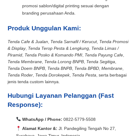
promosi sablon/digital printing sesuai dengan
branding perusahaan Anda.
Produk Unggulan Kami:
Tenda Cafe & Jualan
,
Tenda Sarnafil / Kerucut
,
Tenda Promosi
& Display
,
Tenda Terop Pesta & Lengkung
,
Tenda Limas /
Piramid
,
Tenda Posko & Komando PMI
,
Tenda Payung Cafe
,
Tenda Membrane
,
Tenda Lorong BNPB
,
Tenda Segitiga
,
Tenda Doem BNPB
,
Tenda BNPB
,
Tenda BPBD
,
Membrane
,
Tenda Roder
,
Tenda Dorokepek
,
Tenda Pesta
, serta berbagai
jenis tenda custom lainnya.
Hubungi Layanan Pelanggan (Fast
Response):
WhatsApp / Phone:
0822-5779-5508
Alamat Kantor &:
Jl. Pandegiling Tengah No 27,
Surabaya, Jawa Timur, Indonesia