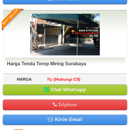
BEST SELLER
Harga Tenda Terop Miring Surabaya
HARGA
Rp.
(Hubungi CS)
Chat Whatsapp
Telphone
Kirim Email