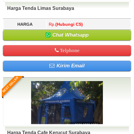
Harga Tenda Limas Surabaya
HARGA
Rp.
(Hubungi CS)
Chat Whatsapp
Telphone
Kirim Email
BEST SELLER
Harga Tenda Cafe Kerucut Surabaya