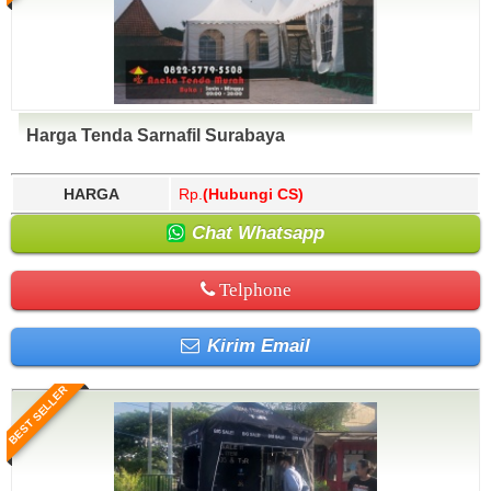
Harga Tenda Sarnafil Surabaya
HARGA
Rp.
(Hubungi CS)
Chat Whatsapp
Telphone
Kirim Email
BEST SELLER