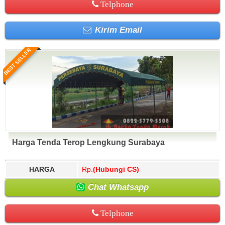
Telphone
Kirim Email
BEST SELLER
Harga Tenda Terop Lengkung Surabaya
HARGA
Rp.
(Hubungi CS)
Chat Whatsapp
Telphone