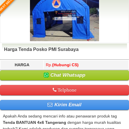
BEST SELLER
Harga Tenda Posko PMI Surabaya
HARGA
Rp.
(Hubungi CS)
Chat Whatsapp
Telphone
Kirim Email
Apakah Anda sedang mencari info atau penawaran produk tag
Tenda BANTUAN 4x6 Tangerang
dengan harga murah kualitas
terbaik? Kami adalah produsen dan supplier terpercaya yang