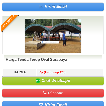
Kirim Email
BEST SELLER
Harga Tenda Terop Oval Surabaya
HARGA
Rp.
(Hubungi CS)
Chat Whatsapp
Telphone
Kirim Email