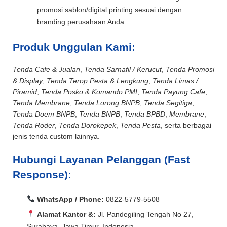
promosi sablon/digital printing sesuai dengan
branding perusahaan Anda.
Produk Unggulan Kami:
Tenda Cafe & Jualan
,
Tenda Sarnafil / Kerucut
,
Tenda Promosi
& Display
,
Tenda Terop Pesta & Lengkung
,
Tenda Limas /
Piramid
,
Tenda Posko & Komando PMI
,
Tenda Payung Cafe
,
Tenda Membrane
,
Tenda Lorong BNPB
,
Tenda Segitiga
,
Tenda Doem BNPB
,
Tenda BNPB
,
Tenda BPBD
,
Membrane
,
Tenda Roder
,
Tenda Dorokepek
,
Tenda Pesta
, serta berbagai
jenis tenda custom lainnya.
Hubungi Layanan Pelanggan (Fast
Response):
WhatsApp / Phone:
0822-5779-5508
Alamat Kantor &:
Jl. Pandegiling Tengah No 27,
Surabaya, Jawa Timur, Indonesia