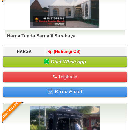
Harga Tenda Sarnafil Surabaya
HARGA
Rp.
(Hubungi CS)
Chat Whatsapp
Telphone
Kirim Email
BEST SELLER