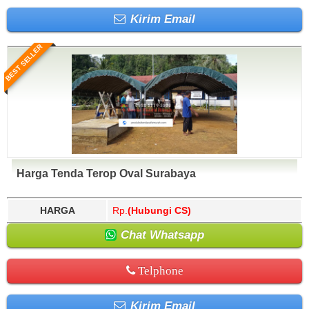
Kirim Email
BEST SELLER
Harga Tenda Terop Oval Surabaya
HARGA
Rp.
(Hubungi CS)
Chat Whatsapp
Telphone
Kirim Email