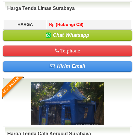
Harga Tenda Limas Surabaya
HARGA
Rp.
(Hubungi CS)
Chat Whatsapp
Telphone
Kirim Email
BEST SELLER
Harga Tenda Cafe Kerucut Surabaya