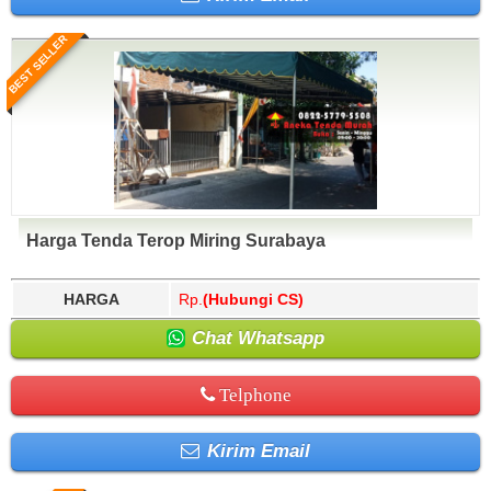
BEST SELLER
Harga Tenda Terop Miring Surabaya
HARGA
Rp.
(Hubungi CS)
Chat Whatsapp
Telphone
Kirim Email