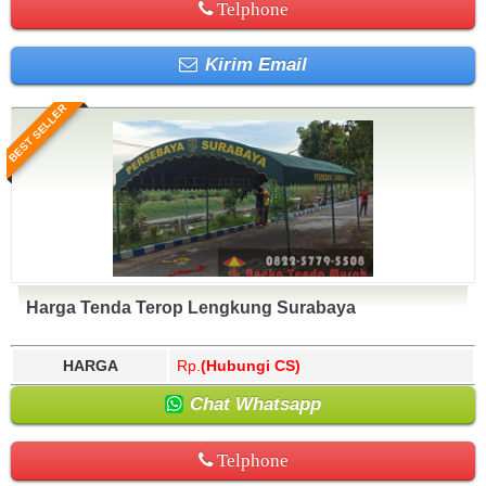
Telphone
Kirim Email
BEST SELLER
Harga Tenda Terop Lengkung Surabaya
HARGA
Rp.
(Hubungi CS)
Chat Whatsapp
Telphone