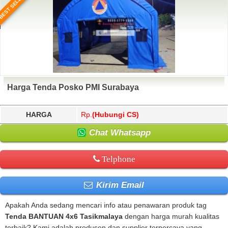
BEST SELLER
Harga Tenda Posko PMI Surabaya
HARGA
Rp.
(Hubungi CS)
Chat Whatsapp
Telphone
Kirim Email
Apakah Anda sedang mencari info atau penawaran produk tag
Tenda BANTUAN 4x6 Tasikmalaya
dengan harga murah kualitas
terbaik? Kami adalah produsen dan supplier terpercaya yang