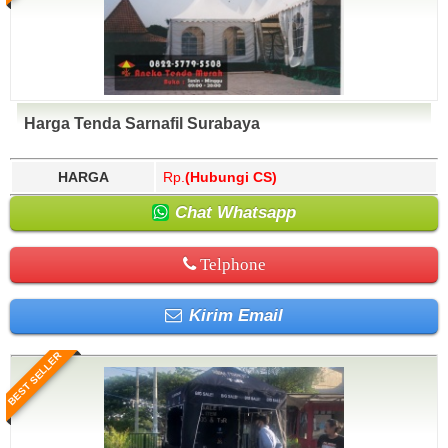
Harga Tenda Sarnafil Surabaya
HARGA
Rp.
(Hubungi CS)
Chat Whatsapp
Telphone
Kirim Email
BEST SELLER