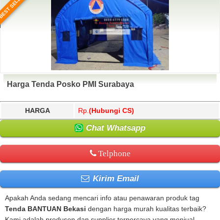
BEST SELLER
Harga Tenda Posko PMI Surabaya
HARGA
Rp.
(Hubungi CS)
Chat Whatsapp
Telphone
Kirim Email
Apakah Anda sedang mencari info atau penawaran produk tag
Tenda BANTUAN Bekasi
dengan harga murah kualitas terbaik?
Kami adalah produsen dan supplier terpercaya yang menjual