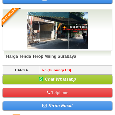
BEST SELLER
Harga Tenda Terop Miring Surabaya
HARGA
Rp.
(Hubungi CS)
Chat Whatsapp
Telphone
Kirim Email