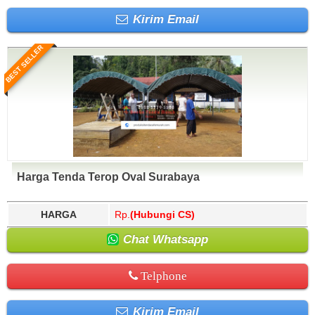
Kirim Email
BEST SELLER
Harga Tenda Terop Oval Surabaya
HARGA
Rp.
(Hubungi CS)
Chat Whatsapp
Telphone
Kirim Email