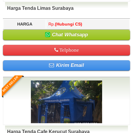
Harga Tenda Limas Surabaya
HARGA
Rp.
(Hubungi CS)
Chat Whatsapp
Telphone
Kirim Email
BEST SELLER
Harga Tenda Cafe Kerucut Surabaya