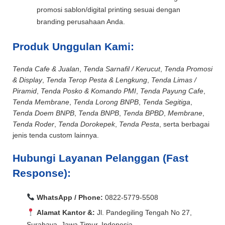
promosi sablon/digital printing sesuai dengan
branding perusahaan Anda.
Produk Unggulan Kami:
Tenda Cafe & Jualan
,
Tenda Sarnafil / Kerucut
,
Tenda Promosi
& Display
,
Tenda Terop Pesta & Lengkung
,
Tenda Limas /
Piramid
,
Tenda Posko & Komando PMI
,
Tenda Payung Cafe
,
Tenda Membrane
,
Tenda Lorong BNPB
,
Tenda Segitiga
,
Tenda Doem BNPB
,
Tenda BNPB
,
Tenda BPBD
,
Membrane
,
Tenda Roder
,
Tenda Dorokepek
,
Tenda Pesta
, serta berbagai
jenis tenda custom lainnya.
Hubungi Layanan Pelanggan (Fast
Response):
WhatsApp / Phone:
0822-5779-5508
Alamat Kantor &:
Jl. Pandegiling Tengah No 27,
Surabaya, Jawa Timur, Indonesia