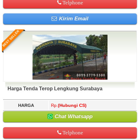
Telphone
Kirim Email
BEST SELLER
Harga Tenda Terop Lengkung Surabaya
HARGA
Rp.
(Hubungi CS)
Chat Whatsapp
Telphone