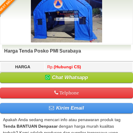
BEST SELLER
Harga Tenda Posko PMI Surabaya
HARGA
Rp.
(Hubungi CS)
Chat Whatsapp
Telphone
Kirim Email
Apakah Anda sedang mencari info atau penawaran produk tag
Tenda BANTUAN Denpasar
dengan harga murah kualitas
terbaik? Kami adalah produsen dan supplier terpercaya yang