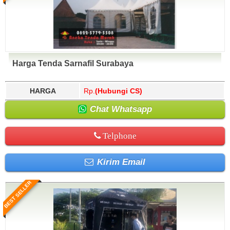
Harga Tenda Sarnafil Surabaya
HARGA
Rp.
(Hubungi CS)
Chat Whatsapp
Telphone
Kirim Email
BEST SELLER