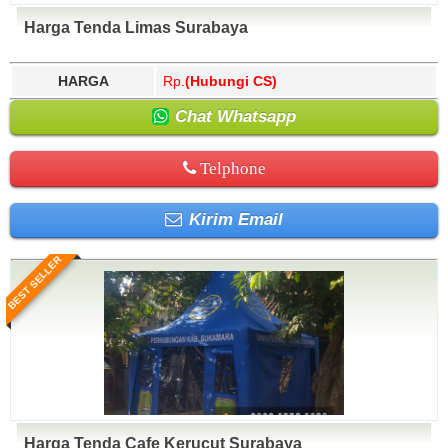
Harga Tenda Limas Surabaya
HARGA
Rp.
(Hubungi CS)
Chat Whatsapp
Telphone
Kirim Email
BEST SELLER
Harga Tenda Cafe Kerucut Surabaya