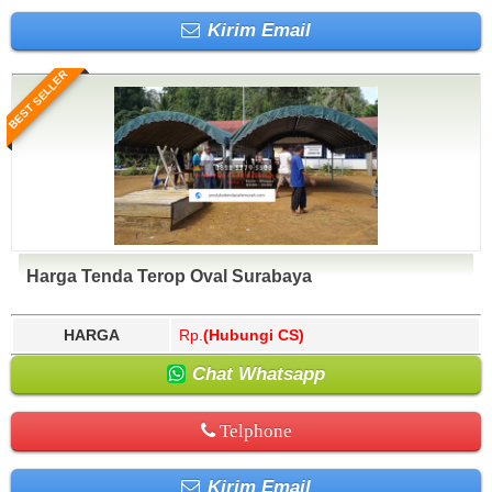
Kirim Email
BEST SELLER
Harga Tenda Terop Oval Surabaya
HARGA
Rp.
(Hubungi CS)
Chat Whatsapp
Telphone
Kirim Email