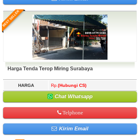
BEST SELLER
Harga Tenda Terop Miring Surabaya
HARGA
Rp.
(Hubungi CS)
Chat Whatsapp
Telphone
Kirim Email