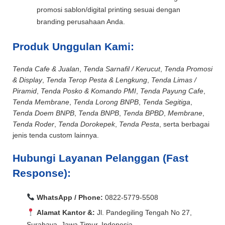
promosi sablon/digital printing sesuai dengan
branding perusahaan Anda.
Produk Unggulan Kami:
Tenda Cafe & Jualan
,
Tenda Sarnafil / Kerucut
,
Tenda Promosi
& Display
,
Tenda Terop Pesta & Lengkung
,
Tenda Limas /
Piramid
,
Tenda Posko & Komando PMI
,
Tenda Payung Cafe
,
Tenda Membrane
,
Tenda Lorong BNPB
,
Tenda Segitiga
,
Tenda Doem BNPB
,
Tenda BNPB
,
Tenda BPBD
,
Membrane
,
Tenda Roder
,
Tenda Dorokepek
,
Tenda Pesta
, serta berbagai
jenis tenda custom lainnya.
Hubungi Layanan Pelanggan (Fast
Response):
WhatsApp / Phone:
0822-5779-5508
Alamat Kantor &:
Jl. Pandegiling Tengah No 27,
Surabaya, Jawa Timur, Indonesia