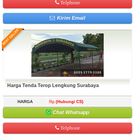
Telphone
Kirim Email
BEST SELLER
Harga Tenda Terop Lengkung Surabaya
HARGA
Rp.
(Hubungi CS)
Chat Whatsapp
Telphone