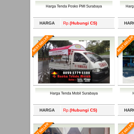
Bawang Barat, Tulangbawang, Tulungagung, 
Harga Tenda Posko PMI Surabaya
Harg
HARGA
Rp.
(Hubungi CS)
HAR
BEST SELLER
BEST SELLER
Harga Tenda Mobil Surabaya
HARGA
Rp.
(Hubungi CS)
HAR
BEST SELLER
BEST SELLER