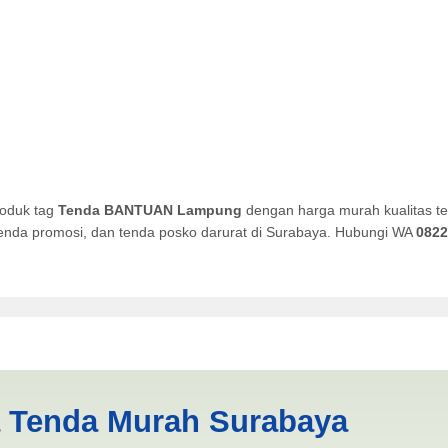
roduk tag
Tenda BANTUAN Lampung
dengan harga murah kualitas te
, tenda promosi, dan tenda posko darurat di Surabaya. Hubungi WA
0822
pung | PRODUKSI ANEKA TE
a Tenda Murah Surabaya