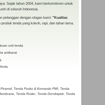
baya. Sejak tahun 2004, kami berkomitmen untuk
tri di seluruh Indonesia.
san pelanggan dengan slogan kami:
"Kualitas
produk tenda yang kokoh, rapi, dan tahan lama.
buan unit tenda.
ta antikarat.
g.
 Anda.
 Piramid
,
Tenda Posko & Komando PMI
,
Tenda
embrane
,
Tenda Roder
,
Tenda Dorokepek
,
Tenda