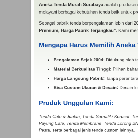
Aneka Tenda Murah Surabaya
adalah produsen 
melayani berbagai kebutuhan tenda baik untuk pro
Sebagai pabrik tenda berpengalaman lebih dari 
Premium, Harga Pabrik Terjangkau"
. Kami men
Mengapa Harus Memilih Aneka
Pengalaman Sejak 2004:
Didukung oleh te
Material Berkualitas Tinggi:
Pilihan bahan
Harga Langsung Pabrik:
Tanpa perantara
Bisa Custom Ukuran & Desain:
Desain lo
Produk Unggulan Kami:
Tenda Cafe & Jualan
,
Tenda Sarnafil / Kerucut
,
Te
Payung Cafe
,
Tenda Membrane
,
Tenda Lorong B
Pesta
, serta berbagai jenis tenda custom lainnya.