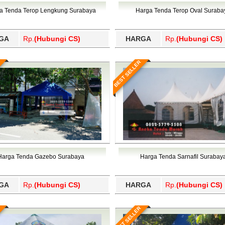
Wajo, Wakatobi, Waropen, Way Kanan, Wonogiri, Wonosobo, Y
a Tenda Terop Lengkung Surabaya
Harga Tenda Terop Oval Suraba
GA
Rp.
(Hubungi CS)
HARGA
Rp.
(Hubungi CS)
BEST SELLER
Harga Tenda Gazebo Surabaya
Harga Tenda Sarnafil Surabay
GA
Rp.
(Hubungi CS)
HARGA
Rp.
(Hubungi CS)
BEST SELLER