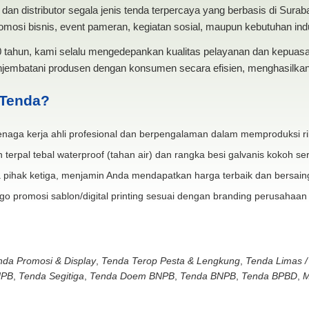
dan distributor segala jenis tenda terpercaya yang berbasis di Sura
mosi bisnis, event pameran, kegiatan sosial, maupun kebutuhan indus
20 tahun, kami selalu mengedepankan kualitas pelayanan dan kepua
jembatani produsen dengan konsumen secara efisien, menghasilkan 
 Tenda?
naga kerja ahli profesional dan berpengalaman dalam memproduksi ri
 terpal tebal waterproof (tahan air) dan rangka besi galvanis kokoh ser
 pihak ketiga, menjamin Anda mendapatkan harga terbaik dan bersain
go promosi sablon/digital printing sesuai dengan branding perusahaan
nda Promosi & Display
,
Tenda Terop Pesta & Lengkung
,
Tenda Limas /
NPB
,
Tenda Segitiga
,
Tenda Doem BNPB
,
Tenda BNPB
,
Tenda BPBD
,
M