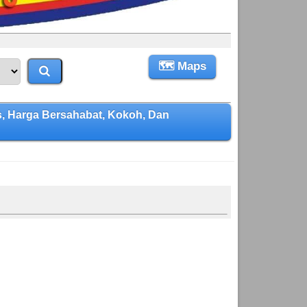
🗺 Maps
Harga Bersahabat, Kokoh, Dan