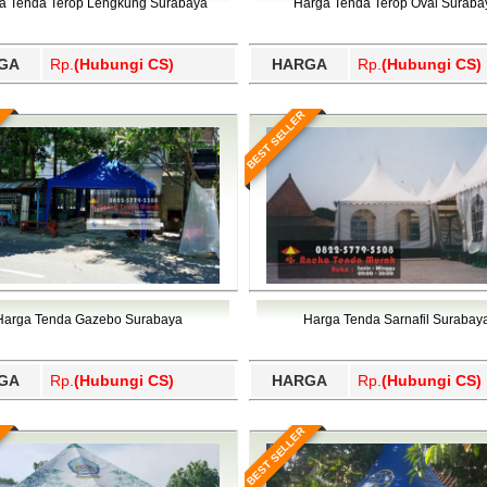
a Tenda Terop Lengkung Surabaya
Harga Tenda Terop Oval Suraba
GA
Rp.
(Hubungi CS)
HARGA
Rp.
(Hubungi CS)
BEST SELLER
Harga Tenda Gazebo Surabaya
Harga Tenda Sarnafil Surabay
GA
Rp.
(Hubungi CS)
HARGA
Rp.
(Hubungi CS)
BEST SELLER