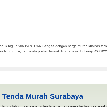
roduk tag
Tenda BANTUAN Langsa
dengan harga murah kualitas terb
, tenda promosi, dan tenda posko darurat di Surabaya. Hubungi WA
0822
sa | PRODUKSI ANEKA TEND
a Tenda Murah Surabaya
dan distributor segala jenis tenda terpercaya yang berbasis di Sura