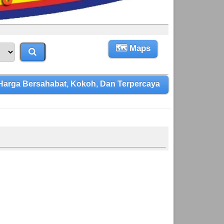
🗺 Maps
rga Bersahabat, Kokoh, Dan Terpercaya