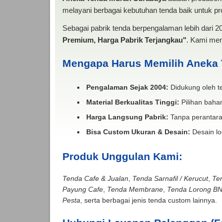
melayani berbagai kebutuhan tenda baik untuk pro
Sebagai pabrik tenda berpengalaman lebih dari 
Premium, Harga Pabrik Terjangkau"
. Kami men
Mengapa Harus Memilih Aneka
Pengalaman Sejak 2004:
Didukung oleh te
Material Berkualitas Tinggi:
Pilihan bahan
Harga Langsung Pabrik:
Tanpa perantara
Bisa Custom Ukuran & Desain:
Desain lo
Produk Unggulan Kami:
Tenda Cafe & Jualan
,
Tenda Sarnafil / Kerucut
,
Te
Payung Cafe
,
Tenda Membrane
,
Tenda Lorong B
Pesta
, serta berbagai jenis tenda custom lainnya.