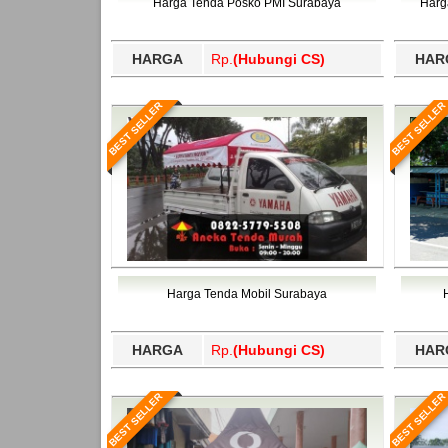
Harga Tenda Posko PMI Surabaya
Harg
HARGA
Rp.
(Hubungi CS)
HAR
BEST SELLER
BEST SELLER
Harga Tenda Mobil Surabaya
HARGA
Rp.
(Hubungi CS)
HAR
BEST SELLER
BEST SELLER