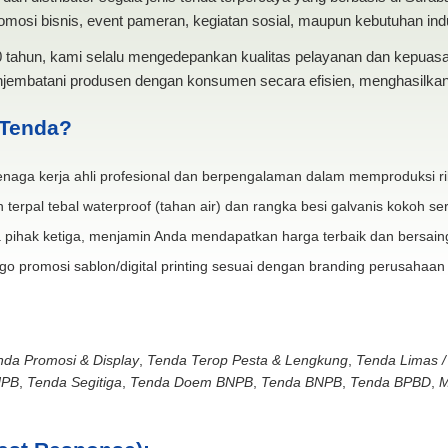
mosi bisnis, event pameran, kegiatan sosial, maupun kebutuhan indus
20 tahun, kami selalu mengedepankan kualitas pelayanan dan kepua
jembatani produsen dengan konsumen secara efisien, menghasilkan 
 Tenda?
naga kerja ahli profesional dan berpengalaman dalam memproduksi ri
 terpal tebal waterproof (tahan air) dan rangka besi galvanis kokoh ser
 pihak ketiga, menjamin Anda mendapatkan harga terbaik dan bersain
go promosi sablon/digital printing sesuai dengan branding perusahaan
nda Promosi & Display
,
Tenda Terop Pesta & Lengkung
,
Tenda Limas /
NPB
,
Tenda Segitiga
,
Tenda Doem BNPB
,
Tenda BNPB
,
Tenda BPBD
,
M