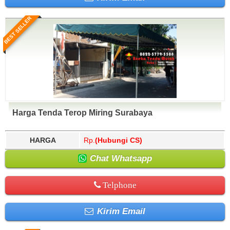
BEST SELLER
Harga Tenda Terop Miring Surabaya
HARGA
Rp.
(Hubungi CS)
Chat Whatsapp
Telphone
Kirim Email