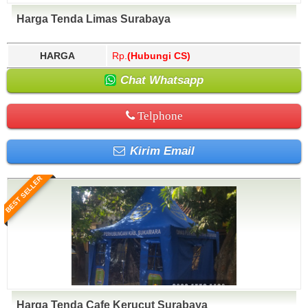
Harga Tenda Limas Surabaya
HARGA
Rp.
(Hubungi CS)
Chat Whatsapp
Telphone
Kirim Email
BEST SELLER
Harga Tenda Cafe Kerucut Surabaya