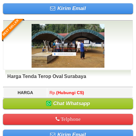
Kirim Email
BEST SELLER
Harga Tenda Terop Oval Surabaya
HARGA
Rp.
(Hubungi CS)
Chat Whatsapp
Telphone
Kirim Email