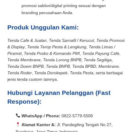
promosi sablon/digital printing sesuai dengan
branding perusahaan Anda.
Produk Unggulan Kami:
Tenda Cafe & Jualan
,
Tenda Sarnafil / Kerucut
,
Tenda Promosi
& Display
,
Tenda Terop Pesta & Lengkung
,
Tenda Limas /
Piramid
,
Tenda Posko & Komando PMI
,
Tenda Payung Cafe
,
Tenda Membrane
,
Tenda Lorong BNPB
,
Tenda Segitiga
,
Tenda Doem BNPB
,
Tenda BNPB
,
Tenda BPBD
,
Membrane
,
Tenda Roder
,
Tenda Dorokepek
,
Tenda Pesta
, serta berbagai
jenis tenda custom lainnya.
Hubungi Layanan Pelanggan (Fast
Response):
WhatsApp / Phone:
0822-5779-5508
Alamat Kantor &:
Jl. Pandegiling Tengah No 27,
Surabaya, Jawa Timur, Indonesia