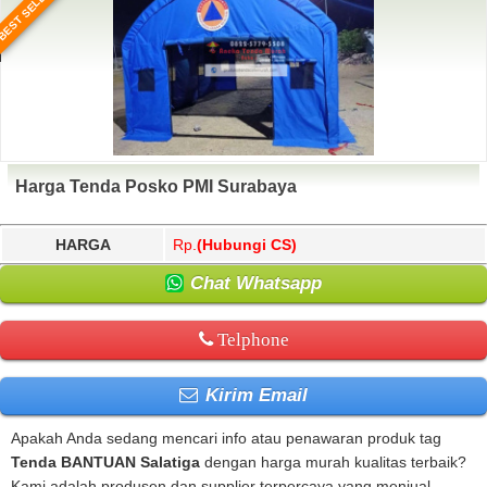
BEST SELLER
Harga Tenda Posko PMI Surabaya
HARGA
Rp.
(Hubungi CS)
Chat Whatsapp
Telphone
Kirim Email
Apakah Anda sedang mencari info atau penawaran produk tag
Tenda BANTUAN Salatiga
dengan harga murah kualitas terbaik?
Kami adalah produsen dan supplier terpercaya yang menjual