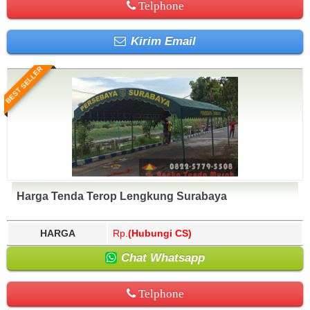
Telphone
Kirim Email
BEST SELLER
Harga Tenda Terop Lengkung Surabaya
HARGA
Rp.
(Hubungi CS)
Chat Whatsapp
Telphone