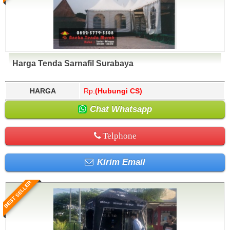
Harga Tenda Sarnafil Surabaya
HARGA
Rp.
(Hubungi CS)
Chat Whatsapp
Telphone
Kirim Email
BEST SELLER