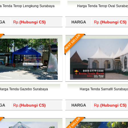
Wajo, Wakatobi, Waropen, Way Kanan, Wonogiri, Wonosobo, Y
a Tenda Terop Lengkung Surabaya
Harga Tenda Terop Oval Suraba
GA
Rp.
(Hubungi CS)
HARGA
Rp.
(Hubungi CS)
BEST SELLER
Harga Tenda Gazebo Surabaya
Harga Tenda Sarnafil Surabay
GA
Rp.
(Hubungi CS)
HARGA
Rp.
(Hubungi CS)
BEST SELLER