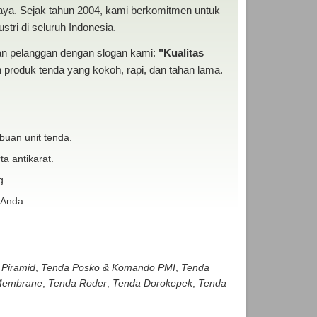
baya. Sejak tahun 2004, kami berkomitmen untuk
tri di seluruh Indonesia.
san pelanggan dengan slogan kami:
"Kualitas
produk tenda yang kokoh, rapi, dan tahan lama.
buan unit tenda.
ta antikarat.
g.
 Anda.
 Piramid
,
Tenda Posko & Komando PMI
,
Tenda
embrane
,
Tenda Roder
,
Tenda Dorokepek
,
Tenda