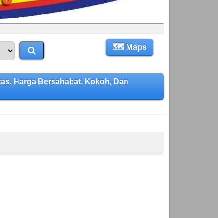
🗺 Maps
s, Harga Bersahabat, Kokoh, Dan