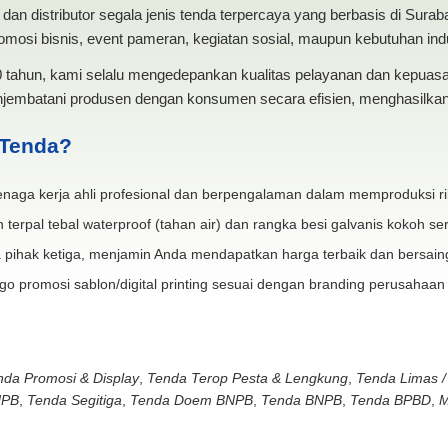
dan distributor segala jenis tenda terpercaya yang berbasis di Sura
mosi bisnis, event pameran, kegiatan sosial, maupun kebutuhan indus
20 tahun, kami selalu mengedepankan kualitas pelayanan dan kepua
jembatani produsen dengan konsumen secara efisien, menghasilkan 
 Tenda?
naga kerja ahli profesional dan berpengalaman dalam memproduksi ri
 terpal tebal waterproof (tahan air) dan rangka besi galvanis kokoh ser
 pihak ketiga, menjamin Anda mendapatkan harga terbaik dan bersain
go promosi sablon/digital printing sesuai dengan branding perusahaan
nda Promosi & Display
,
Tenda Terop Pesta & Lengkung
,
Tenda Limas /
NPB
,
Tenda Segitiga
,
Tenda Doem BNPB
,
Tenda BNPB
,
Tenda BPBD
,
M