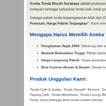
Aneka Tenda Murah Surabaya
adalah produsen 
melayani berbagai kebutuhan tenda baik untuk pro
Sebagai pabrik tenda berpengalaman lebih dari 
Premium, Harga Pabrik Terjangkau"
. Kami men
Mengapa Harus Memilih Aneka
Pengalaman Sejak 2004:
Didukung oleh te
Material Berkualitas Tinggi:
Pilihan bahan
Harga Langsung Pabrik:
Tanpa perantara
Bisa Custom Ukuran & Desain:
Desain lo
Produk Unggulan Kami:
Tenda Cafe & Jualan
,
Tenda Sarnafil / Kerucut
,
Te
Payung Cafe
,
Tenda Membrane
,
Tenda Lorong B
Pesta
, serta berbagai jenis tenda custom lainnya.