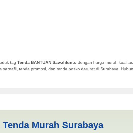
roduk tag
Tenda BANTUAN Sawahlunto
dengan harga murah kualitas 
da sarnafil, tenda promosi, dan tenda posko darurat di Surabaya. Hub
hlunto | PRODUKSI ANEKA 
a Tenda Murah Surabaya