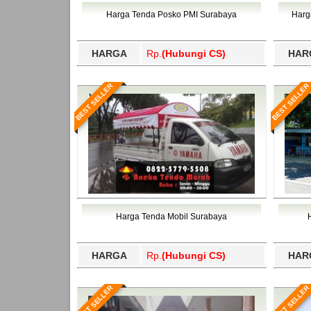
Bawang Barat, Tulangbawang, Tulungagung, 
Harga Tenda Posko PMI Surabaya
Harg
HARGA
Rp.
(Hubungi CS)
HAR
BEST SELLER
BEST SELLER
Harga Tenda Mobil Surabaya
HARGA
Rp.
(Hubungi CS)
HAR
BEST SELLER
BEST SELLER