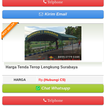
Telphone
Kirim Email
BEST SELLER
Harga Tenda Terop Lengkung Surabaya
HARGA
Rp.
(Hubungi CS)
Chat Whatsapp
Telphone