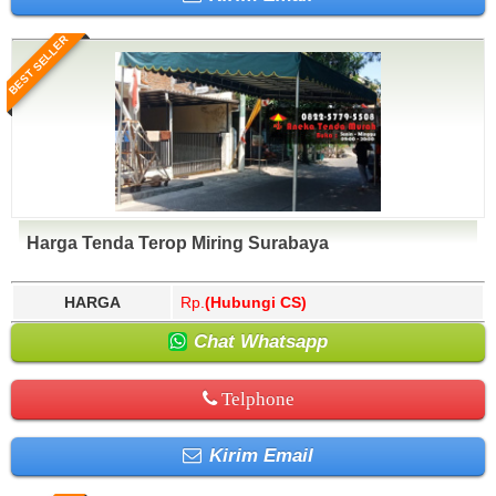
BEST SELLER
Harga Tenda Terop Miring Surabaya
HARGA
Rp.
(Hubungi CS)
Chat Whatsapp
Telphone
Kirim Email