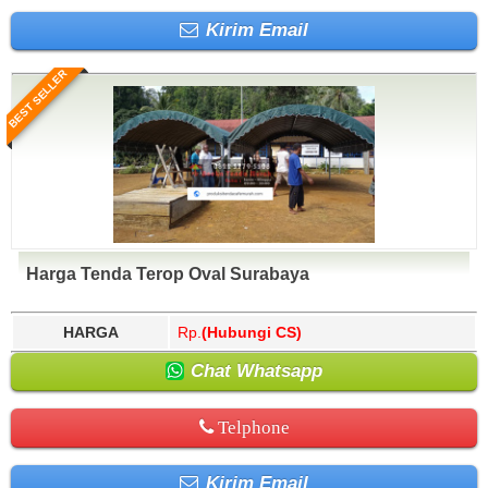
Kirim Email
BEST SELLER
Harga Tenda Terop Oval Surabaya
HARGA
Rp.
(Hubungi CS)
Chat Whatsapp
Telphone
Kirim Email