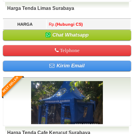
Harga Tenda Limas Surabaya
HARGA
Rp.
(Hubungi CS)
Chat Whatsapp
Telphone
Kirim Email
BEST SELLER
Harga Tenda Cafe Kerucut Surabaya