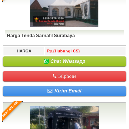
Harga Tenda Sarnafil Surabaya
HARGA
Rp.
(Hubungi CS)
Chat Whatsapp
Telphone
Kirim Email
BEST SELLER