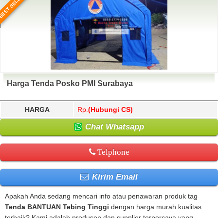
BEST SELLER
Harga Tenda Posko PMI Surabaya
HARGA
Rp.
(Hubungi CS)
Chat Whatsapp
Telphone
Kirim Email
Apakah Anda sedang mencari info atau penawaran produk tag
Tenda BANTUAN Tebing Tinggi
dengan harga murah kualitas
terbaik? Kami adalah produsen dan supplier terpercaya yang