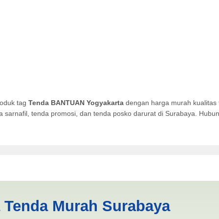
roduk tag
Tenda BANTUAN Yogyakarta
dengan harga murah kualitas 
da sarnafil, tenda promosi, dan tenda posko darurat di Surabaya. Hub
akarta | PRODUKSI ANEKA T
a Tenda Murah Surabaya