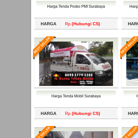
Bawang Barat, Tulangbawang, Tulungagung, 
Harga Tenda Posko PMI Surabaya
Harg
HARGA
Rp.
(Hubungi CS)
HAR
BEST SELLER
BEST SELLER
Harga Tenda Mobil Surabaya
HARGA
Rp.
(Hubungi CS)
HAR
BEST SELLER
BEST SELLER