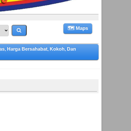
🗺 Maps
, Harga Bersahabat, Kokoh, Dan