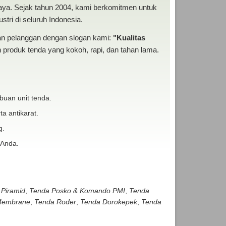
baya. Sejak tahun 2004, kami berkomitmen untuk
tri di seluruh Indonesia.
san pelanggan dengan slogan kami:
"Kualitas
produk tenda yang kokoh, rapi, dan tahan lama.
buan unit tenda.
ta antikarat.
g.
 Anda.
 Piramid
,
Tenda Posko & Komando PMI
,
Tenda
embrane
,
Tenda Roder
,
Tenda Dorokepek
,
Tenda