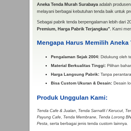
Aneka Tenda Murah Surabaya
adalah produsen 
melayani berbagai kebutuhan tenda baik untuk pro
Sebagai pabrik tenda berpengalaman lebih dari 
Premium, Harga Pabrik Terjangkau"
. Kami men
Mengapa Harus Memilih Aneka
Pengalaman Sejak 2004:
Didukung oleh te
Material Berkualitas Tinggi:
Pilihan bahan
Harga Langsung Pabrik:
Tanpa perantara
Bisa Custom Ukuran & Desain:
Desain lo
Produk Unggulan Kami:
Tenda Cafe & Jualan
,
Tenda Sarnafil / Kerucut
,
Te
Payung Cafe
,
Tenda Membrane
,
Tenda Lorong B
Pesta
, serta berbagai jenis tenda custom lainnya.