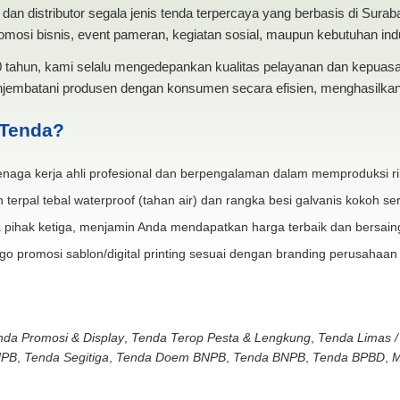
dan distributor segala jenis tenda terpercaya yang berbasis di Sura
mosi bisnis, event pameran, kegiatan sosial, maupun kebutuhan indus
20 tahun, kami selalu mengedepankan kualitas pelayanan dan kepua
jembatani produsen dengan konsumen secara efisien, menghasilkan 
 Tenda?
naga kerja ahli profesional dan berpengalaman dalam memproduksi ri
 terpal tebal waterproof (tahan air) dan rangka besi galvanis kokoh ser
 pihak ketiga, menjamin Anda mendapatkan harga terbaik dan bersain
go promosi sablon/digital printing sesuai dengan branding perusahaan
nda Promosi & Display
,
Tenda Terop Pesta & Lengkung
,
Tenda Limas /
NPB
,
Tenda Segitiga
,
Tenda Doem BNPB
,
Tenda BNPB
,
Tenda BPBD
,
M