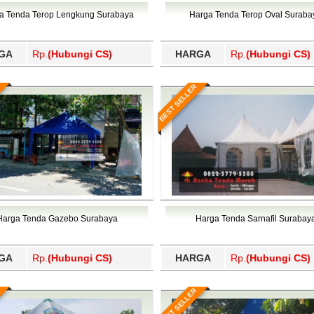
Wajo, Wakatobi, Waropen, Way Kanan, Wonogiri, Wonosobo, Y
a Tenda Terop Lengkung Surabaya
Harga Tenda Terop Oval Suraba
GA
Rp.
(Hubungi CS)
HARGA
Rp.
(Hubungi CS)
BEST SELLER
Harga Tenda Gazebo Surabaya
Harga Tenda Sarnafil Surabay
GA
Rp.
(Hubungi CS)
HARGA
Rp.
(Hubungi CS)
BEST SELLER