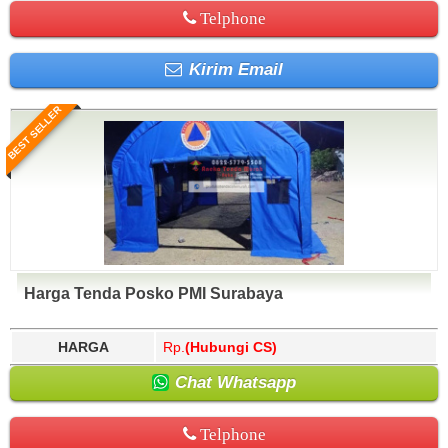
Telphone
Kirim Email
BEST SELLER
Harga Tenda Posko PMI Surabaya
HARGA
Rp.
(Hubungi CS)
Chat Whatsapp
Telphone