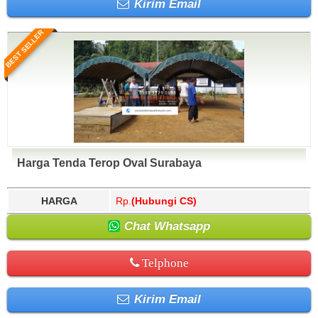
Kirim Email
BEST SELLER
Harga Tenda Terop Oval Surabaya
HARGA
Rp.
(Hubungi CS)
Chat Whatsapp
Telphone
Kirim Email