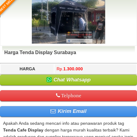
BEST SELLER
Harga Tenda Display Surabaya
HARGA
Rp.
1.300.000
Chat Whatsapp
Telphone
Kirim Email
Apakah Anda sedang mencari info atau penawaran produk tag
Tenda Cafe Display
dengan harga murah kualitas terbaik? Kami
adalah produsen dan supplier terpercaya yang menjual aneka jenis