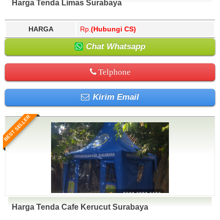
Harga Tenda Limas Surabaya
HARGA
Rp.
(Hubungi CS)
Chat Whatsapp
Telphone
Kirim Email
BEST SELLER
Harga Tenda Cafe Kerucut Surabaya