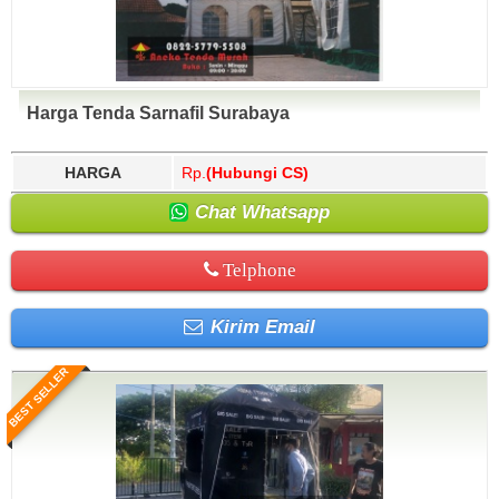
Harga Tenda Sarnafil Surabaya
HARGA
Rp.
(Hubungi CS)
Chat Whatsapp
Telphone
Kirim Email
BEST SELLER