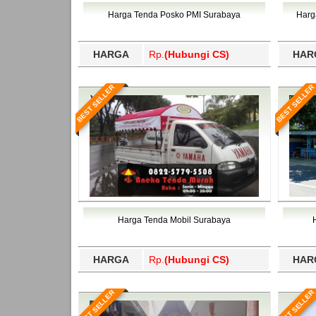
Bawang Barat, Tulangbawang, Tulungagung, 
Harga Tenda Posko PMI Surabaya
Harg
HARGA
Rp.
(Hubungi CS)
HAR
BEST SELLER
BEST SELLER
Harga Tenda Mobil Surabaya
HARGA
Rp.
(Hubungi CS)
HAR
BEST SELLER
BEST SELLER