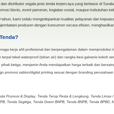
dan distributor segala jenis tenda terpercaya yang berbasis di Sura
mosi bisnis, event pameran, kegiatan sosial, maupun kebutuhan indus
20 tahun, kami selalu mengedepankan kualitas pelayanan dan kepua
jembatani produsen dengan konsumen secara efisien, menghasilkan 
 Tenda?
naga kerja ahli profesional dan berpengalaman dalam memproduksi ri
 terpal tebal waterproof (tahan air) dan rangka besi galvanis kokoh ser
 pihak ketiga, menjamin Anda mendapatkan harga terbaik dan bersain
go promosi sablon/digital printing sesuai dengan branding perusahaan
nda Promosi & Display
,
Tenda Terop Pesta & Lengkung
,
Tenda Limas /
NPB
,
Tenda Segitiga
,
Tenda Doem BNPB
,
Tenda BNPB
,
Tenda BPBD
,
M