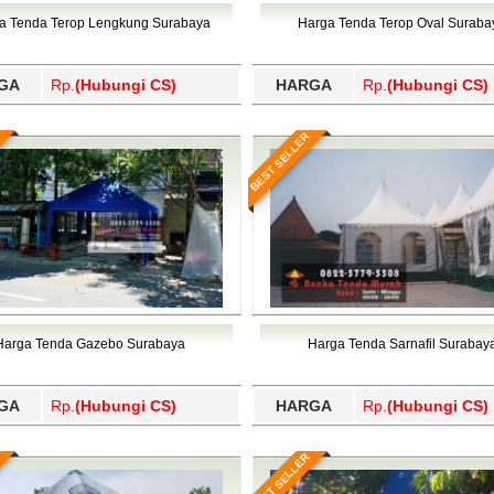
Wajo, Wakatobi, Waropen, Way Kanan, Wonogiri, Wonosobo, Y
a Tenda Terop Lengkung Surabaya
Harga Tenda Terop Oval Suraba
GA
Rp.
(Hubungi CS)
HARGA
Rp.
(Hubungi CS)
BEST SELLER
Harga Tenda Gazebo Surabaya
Harga Tenda Sarnafil Surabay
GA
Rp.
(Hubungi CS)
HARGA
Rp.
(Hubungi CS)
BEST SELLER