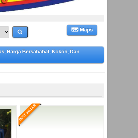
🗺 Maps
s, Harga Bersahabat, Kokoh, Dan
BEST SELLER