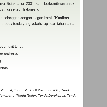
baya. Sejak tahun 2004, kami berkomitmen untuk
tri di seluruh Indonesia.
san pelanggan dengan slogan kami:
"Kualitas
produk tenda yang kokoh, rapi, dan tahan lama.
buan unit tenda.
ta antikarat.
g.
 Anda.
 Piramid
,
Tenda Posko & Komando PMI
,
Tenda
embrane
,
Tenda Roder
,
Tenda Dorokepek
,
Tenda