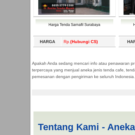
Harga Tenda Sarnafil Surabaya
HARGA
Rp.
(Hubungi CS)
HA
Apakah Anda sedang mencari info atau penawaran p
terpercaya yang menjual aneka jenis tenda cafe, ten
pemesanan dengan pengiriman ke seluruh Indonesia.
Tenda Kerucut 3x3 S
Tentang Kami - Anek