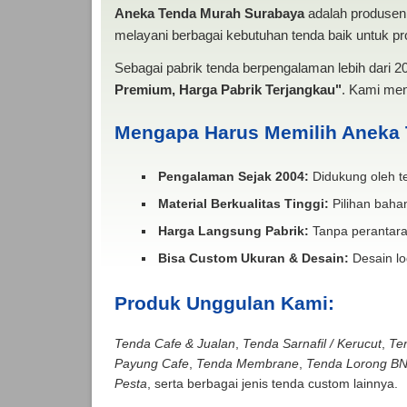
Aneka Tenda Murah Surabaya
adalah produsen 
melayani berbagai kebutuhan tenda baik untuk pro
Sebagai pabrik tenda berpengalaman lebih dari 
Premium, Harga Pabrik Terjangkau"
. Kami men
Mengapa Harus Memilih Aneka
Pengalaman Sejak 2004:
Didukung oleh te
Material Berkualitas Tinggi:
Pilihan bahan
Harga Langsung Pabrik:
Tanpa perantara
Bisa Custom Ukuran & Desain:
Desain lo
Produk Unggulan Kami:
Tenda Cafe & Jualan
,
Tenda Sarnafil / Kerucut
,
Te
Payung Cafe
,
Tenda Membrane
,
Tenda Lorong B
Pesta
, serta berbagai jenis tenda custom lainnya.