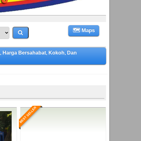
🗺 Maps
 Harga Bersahabat, Kokoh, Dan
BEST SELLER