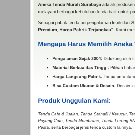
Aneka Tenda Murah Surabaya
adalah produsen 
melayani berbagai kebutuhan tenda baik untuk pro
Sebagai pabrik tenda berpengalaman lebih dari 
Premium, Harga Pabrik Terjangkau"
. Kami men
Mengapa Harus Memilih Aneka
Pengalaman Sejak 2004:
Didukung oleh te
Material Berkualitas Tinggi:
Pilihan bahan
Harga Langsung Pabrik:
Tanpa perantara
Bisa Custom Ukuran & Desain:
Desain lo
Produk Unggulan Kami:
Tenda Cafe & Jualan
,
Tenda Sarnafil / Kerucut
,
Te
Payung Cafe
,
Tenda Membrane
,
Tenda Lorong B
Pesta
, serta berbagai jenis tenda custom lainnya.