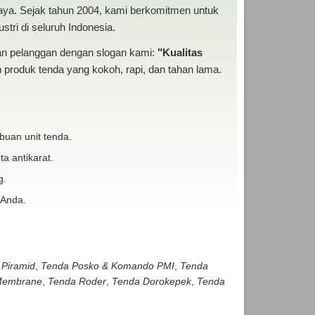
baya. Sejak tahun 2004, kami berkomitmen untuk
tri di seluruh Indonesia.
san pelanggan dengan slogan kami:
"Kualitas
produk tenda yang kokoh, rapi, dan tahan lama.
buan unit tenda.
ta antikarat.
g.
 Anda.
 Piramid
,
Tenda Posko & Komando PMI
,
Tenda
embrane
,
Tenda Roder
,
Tenda Dorokepek
,
Tenda