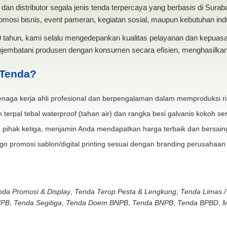
dan distributor segala jenis tenda terpercaya yang berbasis di Sura
mosi bisnis, event pameran, kegiatan sosial, maupun kebutuhan indus
20 tahun, kami selalu mengedepankan kualitas pelayanan dan kepua
jembatani produsen dengan konsumen secara efisien, menghasilkan 
 Tenda?
naga kerja ahli profesional dan berpengalaman dalam memproduksi ri
 terpal tebal waterproof (tahan air) dan rangka besi galvanis kokoh ser
 pihak ketiga, menjamin Anda mendapatkan harga terbaik dan bersain
go promosi sablon/digital printing sesuai dengan branding perusahaan
nda Promosi & Display
,
Tenda Terop Pesta & Lengkung
,
Tenda Limas /
NPB
,
Tenda Segitiga
,
Tenda Doem BNPB
,
Tenda BNPB
,
Tenda BPBD
,
M