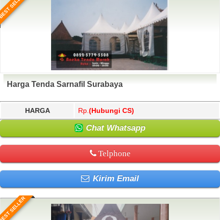
BEST SELLER
Harga Tenda Sarnafil Surabaya
HARGA
Rp.
(Hubungi CS)
Chat Whatsapp
Telphone
Kirim Email
BEST SELLER