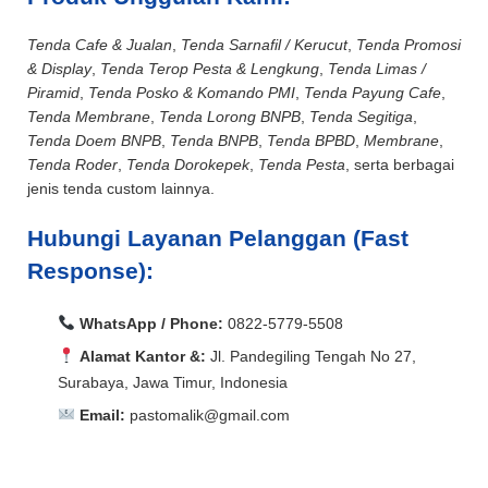
Tenda Cafe & Jualan
,
Tenda Sarnafil / Kerucut
,
Tenda Promosi
& Display
,
Tenda Terop Pesta & Lengkung
,
Tenda Limas /
Piramid
,
Tenda Posko & Komando PMI
,
Tenda Payung Cafe
,
Tenda Membrane
,
Tenda Lorong BNPB
,
Tenda Segitiga
,
Tenda Doem BNPB
,
Tenda BNPB
,
Tenda BPBD
,
Membrane
,
Tenda Roder
,
Tenda Dorokepek
,
Tenda Pesta
, serta berbagai
jenis tenda custom lainnya.
Hubungi Layanan Pelanggan (Fast
Response):
WhatsApp / Phone:
0822-5779-5508
Alamat Kantor &:
Jl. Pandegiling Tengah No 27,
Surabaya, Jawa Timur, Indonesia
Email:
pastomalik@gmail.com
Aceh Barat, Aceh Barat Daya, Aceh Besar, Aceh Jaya,