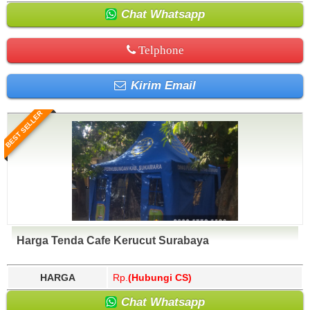
Chat Whatsapp
Telphone
Kirim Email
BEST SELLER
Harga Tenda Cafe Kerucut Surabaya
HARGA
Rp.
(Hubungi CS)
Chat Whatsapp