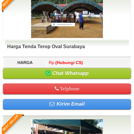
Harga Tenda Terop Oval Surabaya
HARGA
Rp.
(Hubungi CS)
Chat Whatsapp
Telphone
Kirim Email
BEST SELLER