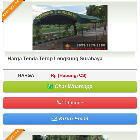
BEST SELLER
Harga Tenda Terop Lengkung Surabaya
HARGA
Rp.
(Hubungi CS)
Chat Whatsapp
Telphone
Kirim Email
BEST SELLER