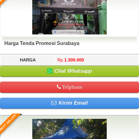
Harga Tenda Promosi Surabaya
HARGA
Rp.
1.300.000
Chat Whatsapp
Telphone
Kirim Email
BEST SELLER