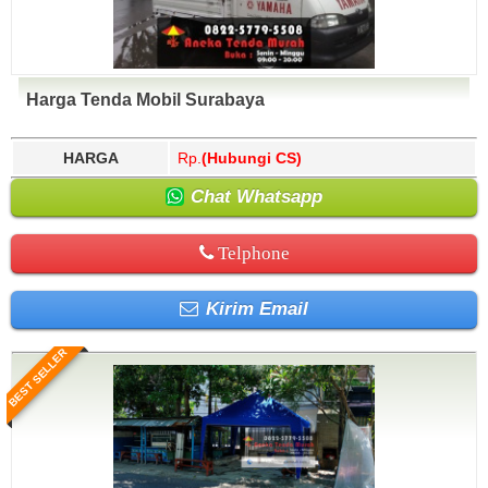
Harga Tenda Mobil Surabaya
HARGA
Rp.
(Hubungi CS)
Chat Whatsapp
Telphone
Kirim Email
BEST SELLER