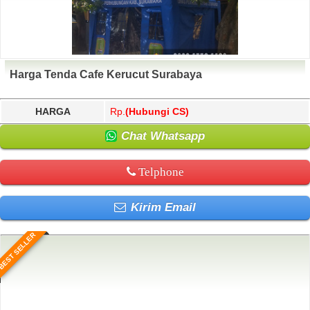
Harga Tenda Cafe Kerucut Surabaya
HARGA
Rp.
(Hubungi CS)
Chat Whatsapp
Telphone
Kirim Email
BEST SELLER