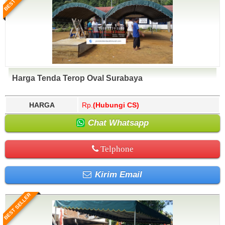
Harga Tenda Terop Oval Surabaya
HARGA
Rp.
(Hubungi CS)
Chat Whatsapp
Telphone
Kirim Email
BEST SELLER