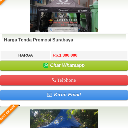
Harga Tenda Promosi Surabaya
HARGA
Rp.
1.300.000
Chat Whatsapp
Telphone
Kirim Email
BEST SELLER