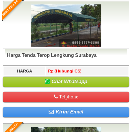
BEST SELLER
Harga Tenda Terop Lengkung Surabaya
HARGA
Rp.
(Hubungi CS)
Chat Whatsapp
Telphone
Kirim Email
BEST SELLER