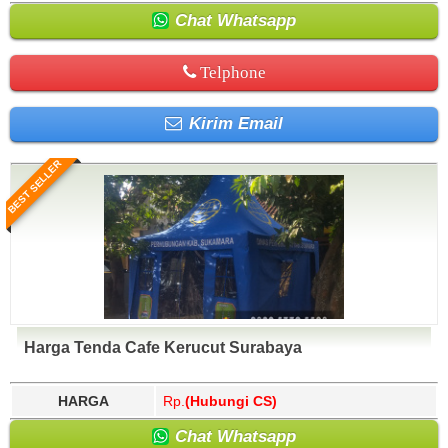
Chat Whatsapp
Telphone
Kirim Email
BEST SELLER
Harga Tenda Cafe Kerucut Surabaya
HARGA
Rp.
(Hubungi CS)
Chat Whatsapp