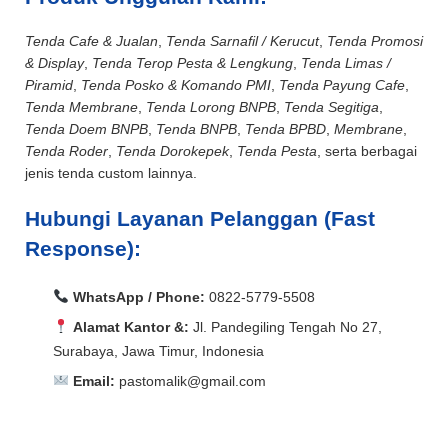
Tenda Cafe & Jualan
,
Tenda Sarnafil / Kerucut
,
Tenda Promosi
& Display
,
Tenda Terop Pesta & Lengkung
,
Tenda Limas /
Piramid
,
Tenda Posko & Komando PMI
,
Tenda Payung Cafe
,
Tenda Membrane
,
Tenda Lorong BNPB
,
Tenda Segitiga
,
Tenda Doem BNPB
,
Tenda BNPB
,
Tenda BPBD
,
Membrane
,
Tenda Roder
,
Tenda Dorokepek
,
Tenda Pesta
, serta berbagai
jenis tenda custom lainnya.
Hubungi Layanan Pelanggan (Fast
Response):
WhatsApp / Phone:
0822-5779-5508
Alamat Kantor &:
Jl. Pandegiling Tengah No 27,
Surabaya, Jawa Timur, Indonesia
Email:
pastomalik@gmail.com
Aceh Barat, Aceh Barat Daya, Aceh Besar, Aceh Jaya,