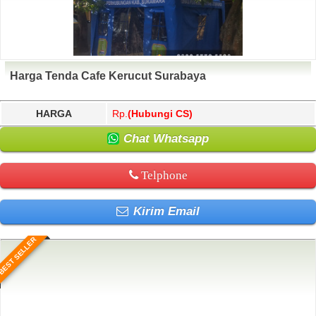
Harga Tenda Cafe Kerucut Surabaya
HARGA
Rp.
(Hubungi CS)
Chat Whatsapp
Telphone
Kirim Email
BEST SELLER