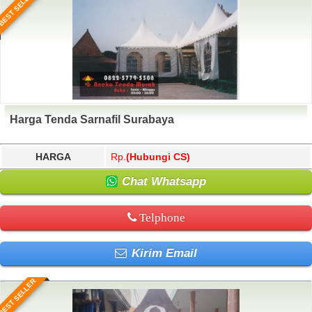
BEST SELLER
Harga Tenda Sarnafil Surabaya
HARGA
Rp.
(Hubungi CS)
Chat Whatsapp
Telphone
Kirim Email
BEST SELLER