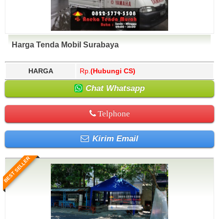
Harga Tenda Mobil Surabaya
HARGA
Rp.
(Hubungi CS)
Chat Whatsapp
Telphone
Kirim Email
BEST SELLER