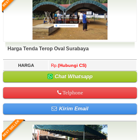
Harga Tenda Terop Oval Surabaya
HARGA
Rp.
(Hubungi CS)
Chat Whatsapp
Telphone
Kirim Email
BEST SELLER