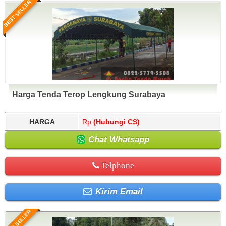
BEST SELLER
Harga Tenda Terop Lengkung Surabaya
HARGA
Rp.
(Hubungi CS)
Chat Whatsapp
Telphone
Kirim Email
BEST SELLER