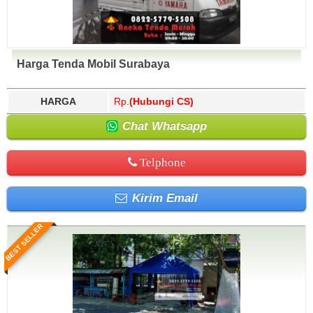
Harga Tenda Mobil Surabaya
HARGA
Rp.
(Hubungi CS)
Chat Whatsapp
Telphone
Kirim Email
BEST SELLER