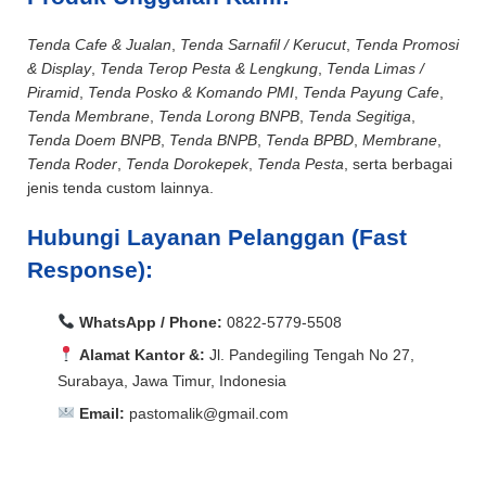
Tenda Cafe & Jualan
,
Tenda Sarnafil / Kerucut
,
Tenda Promosi
& Display
,
Tenda Terop Pesta & Lengkung
,
Tenda Limas /
Piramid
,
Tenda Posko & Komando PMI
,
Tenda Payung Cafe
,
Tenda Membrane
,
Tenda Lorong BNPB
,
Tenda Segitiga
,
Tenda Doem BNPB
,
Tenda BNPB
,
Tenda BPBD
,
Membrane
,
Tenda Roder
,
Tenda Dorokepek
,
Tenda Pesta
, serta berbagai
jenis tenda custom lainnya.
Hubungi Layanan Pelanggan (Fast
Response):
WhatsApp / Phone:
0822-5779-5508
Alamat Kantor &:
Jl. Pandegiling Tengah No 27,
Surabaya, Jawa Timur, Indonesia
Email:
pastomalik@gmail.com
Aceh Barat, Aceh Barat Daya, Aceh Besar, Aceh Jaya,