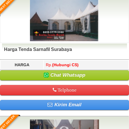
BEST SELLER
Harga Tenda Sarnafil Surabaya
HARGA
Rp.
(Hubungi CS)
Chat Whatsapp
Telphone
Kirim Email
BEST SELLER