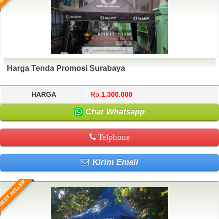
Harga Tenda Promosi Surabaya
HARGA
Rp.
1.300.000
Chat Whatsapp
Telphone
Kirim Email
BEST SELLER