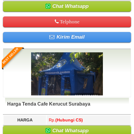
Chat Whatsapp
Telphone
Kirim Email
BEST SELLER
Harga Tenda Cafe Kerucut Surabaya
HARGA
Rp.
(Hubungi CS)
Chat Whatsapp