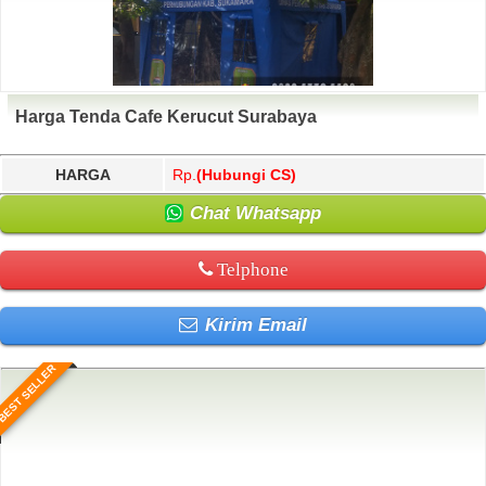
Harga Tenda Cafe Kerucut Surabaya
HARGA
Rp.
(Hubungi CS)
Chat Whatsapp
Telphone
Kirim Email
BEST SELLER