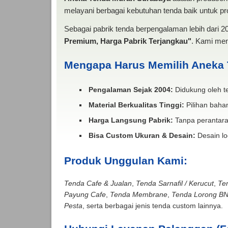
melayani berbagai kebutuhan tenda baik untuk pro
Sebagai pabrik tenda berpengalaman lebih dari 
Premium, Harga Pabrik Terjangkau"
. Kami men
Mengapa Harus Memilih Aneka
Pengalaman Sejak 2004:
Didukung oleh te
Material Berkualitas Tinggi:
Pilihan bahan
Harga Langsung Pabrik:
Tanpa perantara
Bisa Custom Ukuran & Desain:
Desain lo
Produk Unggulan Kami:
Tenda Cafe & Jualan
,
Tenda Sarnafil / Kerucut
,
Te
Payung Cafe
,
Tenda Membrane
,
Tenda Lorong B
Pesta
, serta berbagai jenis tenda custom lainnya.