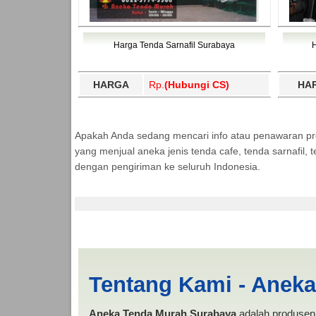
Harga Tenda Sarnafil Surabaya
HARGA
Rp.
(Hubungi CS)
HA
Apakah Anda sedang mencari info atau penawaran p
yang menjual aneka jenis tenda cafe, tenda sarnafil
dengan pengiriman ke seluruh Indonesia.
Tenda Kerucut Mana
Tentang Kami - Anek
Aneka Tenda Murah Surabaya
adalah produsen 