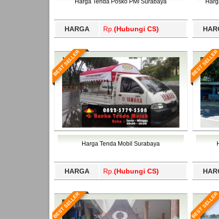
Harga Tenda Posko PMI Surabaya
Harg
HARGA
Rp.
(Hubungi CS)
HAR
BEST SELLER
BEST SELLER
Harga Tenda Mobil Surabaya
HARGA
Rp.
(Hubungi CS)
HAR
BEST SELLER
BEST SELLER