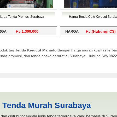
Harga Tenda Promosi Surabaya
Harga Tenda Cafe Kerucut Surab
RGA
Rp.
1.300.000
HARGA
Rp.
(Hubungi CS)
roduk tag
Tenda Kerucut Manado
dengan harga murah kualitas terbai
, tenda promosi, dan tenda posko darurat di Surabaya. Hubungi WA
0822
do | PRODUKSI ANEKA TENDA
a Tenda Murah Surabaya
dan distributor segala jenis tenda terpercaya yang berbasis di Sura