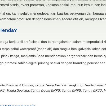
mosi bisnis, event pameran, kegiatan sosial, maupun kebutuhan indus
20 tahun, kami selalu mengedepankan kualitas pelayanan dan kepua
jembatani produsen dengan konsumen secara efisien, menghasilkan 
 Tenda?
naga kerja ahli profesional dan berpengalaman dalam memproduksi ri
 terpal tebal waterproof (tahan air) dan rangka besi galvanis kokoh ser
 pihak ketiga, menjamin Anda mendapatkan harga terbaik dan bersain
go promosi sablon/digital printing sesuai dengan branding perusahaan
nda Promosi & Display
,
Tenda Terop Pesta & Lengkung
,
Tenda Limas /
NPB
,
Tenda Segitiga
,
Tenda Doem BNPB
,
Tenda BNPB
,
Tenda BPBD
,
M