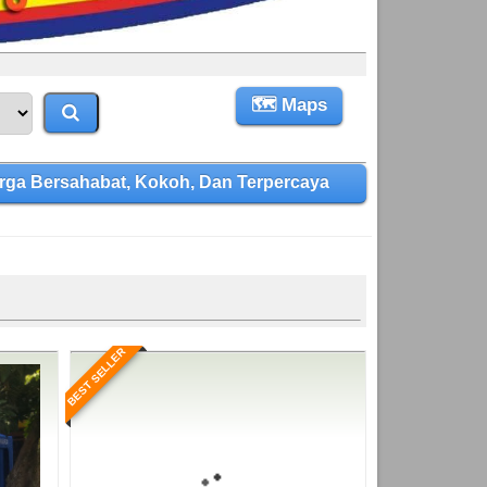
🗺 Maps
ga Bersahabat, Kokoh, Dan Terpercaya
BEST SELLER