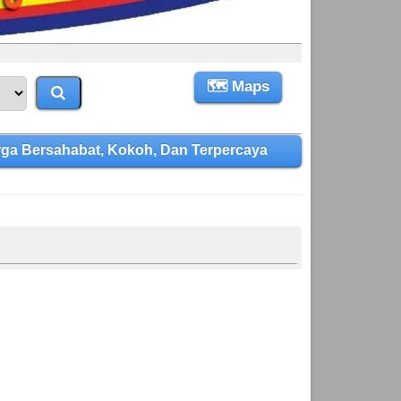
🗺 Maps
ga Bersahabat, Kokoh, Dan Terpercaya