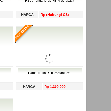
ya
Harga Tenda Terop Miring Surabaya
HARGA
Rp.
(Hubungi CS)
BEST SELLER
a
Harga Tenda Display Surabaya
HARGA
Rp.
1.300.000