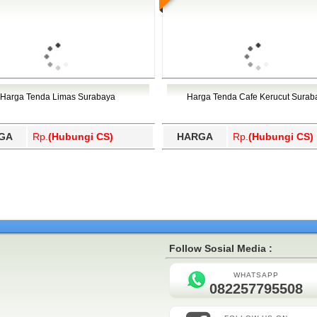
Harga Tenda Limas Surabaya
Harga Tenda Cafe Kerucut Surab
GA
Rp.
(Hubungi CS)
HARGA
Rp.
(Hubungi CS)
Follow Sosial Media :
WHATSAPP
082257795508