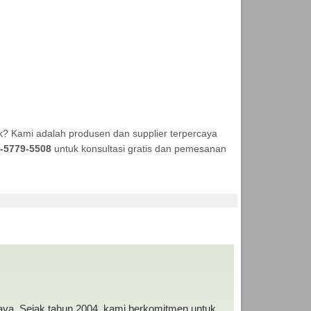
k? Kami adalah produsen dan supplier terpercaya
-5779-5508
untuk konsultasi gratis dan pemesanan
 MURAH
baya. Sejak tahun 2004, kami berkomitmen untuk