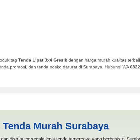
roduk tag
Tenda Lipat 3x4 Gresik
dengan harga murah kualitas terbai
, tenda promosi, dan tenda posko darurat di Surabaya. Hubungi WA
0822
sik | PRODUKSI ANEKA TENDA
a Tenda Murah Surabaya
dan distributor segala jenis tenda terpercaya yang berbasis di Sura