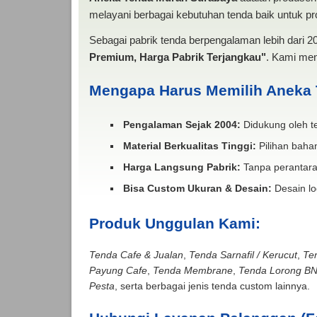
melayani berbagai kebutuhan tenda baik untuk pro
Sebagai pabrik tenda berpengalaman lebih dari 
Premium, Harga Pabrik Terjangkau"
. Kami men
Mengapa Harus Memilih Aneka
Pengalaman Sejak 2004:
Didukung oleh te
Material Berkualitas Tinggi:
Pilihan bahan
Harga Langsung Pabrik:
Tanpa perantara
Bisa Custom Ukuran & Desain:
Desain lo
Produk Unggulan Kami:
Tenda Cafe & Jualan
,
Tenda Sarnafil / Kerucut
,
Te
Payung Cafe
,
Tenda Membrane
,
Tenda Lorong B
Pesta
, serta berbagai jenis tenda custom lainnya.