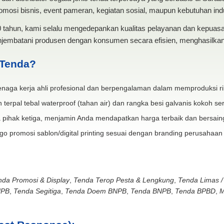
mosi bisnis, event pameran, kegiatan sosial, maupun kebutuhan indus
20 tahun, kami selalu mengedepankan kualitas pelayanan dan kepua
jembatani produsen dengan konsumen secara efisien, menghasilkan 
 Tenda?
naga kerja ahli profesional dan berpengalaman dalam memproduksi ri
 terpal tebal waterproof (tahan air) dan rangka besi galvanis kokoh ser
 pihak ketiga, menjamin Anda mendapatkan harga terbaik dan bersain
go promosi sablon/digital printing sesuai dengan branding perusahaan
nda Promosi & Display
,
Tenda Terop Pesta & Lengkung
,
Tenda Limas /
NPB
,
Tenda Segitiga
,
Tenda Doem BNPB
,
Tenda BNPB
,
Tenda BPBD
,
M