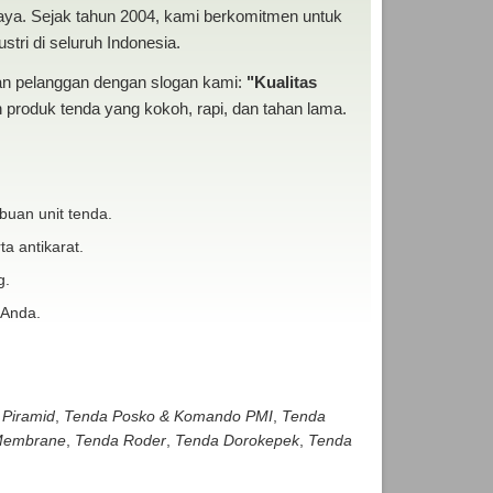
baya. Sejak tahun 2004, kami berkomitmen untuk
tri di seluruh Indonesia.
san pelanggan dengan slogan kami:
"Kualitas
produk tenda yang kokoh, rapi, dan tahan lama.
buan unit tenda.
ta antikarat.
g.
 Anda.
 Piramid
,
Tenda Posko & Komando PMI
,
Tenda
embrane
,
Tenda Roder
,
Tenda Dorokepek
,
Tenda