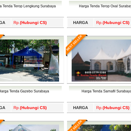
Wajo, Wakatobi, Waropen, Way Kanan, Wonogiri, Wonosobo, Y
a Tenda Terop Lengkung Surabaya
Harga Tenda Terop Oval Suraba
GA
Rp.
(Hubungi CS)
HARGA
Rp.
(Hubungi CS)
BEST SELLER
Harga Tenda Gazebo Surabaya
Harga Tenda Sarnafil Surabay
GA
Rp.
(Hubungi CS)
HARGA
Rp.
(Hubungi CS)
BEST SELLER