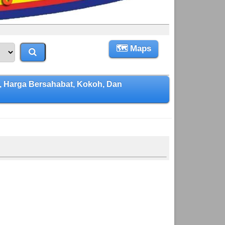
🗺 Maps
 Harga Bersahabat, Kokoh, Dan