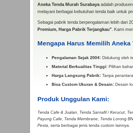
Aneka Tenda Murah Surabaya
adalah produsen 
melayani berbagai kebutuhan tenda baik untuk pro
Sebagai pabrik tenda berpengalaman lebih dari 
Premium, Harga Pabrik Terjangkau"
. Kami men
Mengapa Harus Memilih Aneka
Pengalaman Sejak 2004:
Didukung oleh te
Material Berkualitas Tinggi:
Pilihan bahan
Harga Langsung Pabrik:
Tanpa perantara
Bisa Custom Ukuran & Desain:
Desain lo
Produk Unggulan Kami:
Tenda Cafe & Jualan
,
Tenda Sarnafil / Kerucut
,
Te
Payung Cafe
,
Tenda Membrane
,
Tenda Lorong B
Pesta
, serta berbagai jenis tenda custom lainnya.