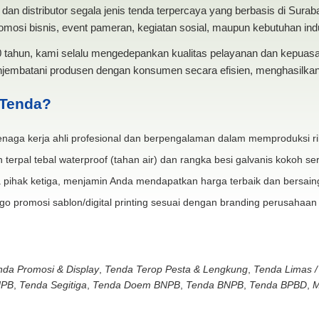
dan distributor segala jenis tenda terpercaya yang berbasis di Sura
mosi bisnis, event pameran, kegiatan sosial, maupun kebutuhan indus
20 tahun, kami selalu mengedepankan kualitas pelayanan dan kepua
jembatani produsen dengan konsumen secara efisien, menghasilkan 
 Tenda?
naga kerja ahli profesional dan berpengalaman dalam memproduksi ri
 terpal tebal waterproof (tahan air) dan rangka besi galvanis kokoh ser
 pihak ketiga, menjamin Anda mendapatkan harga terbaik dan bersain
go promosi sablon/digital printing sesuai dengan branding perusahaan
nda Promosi & Display
,
Tenda Terop Pesta & Lengkung
,
Tenda Limas /
NPB
,
Tenda Segitiga
,
Tenda Doem BNPB
,
Tenda BNPB
,
Tenda BPBD
,
M