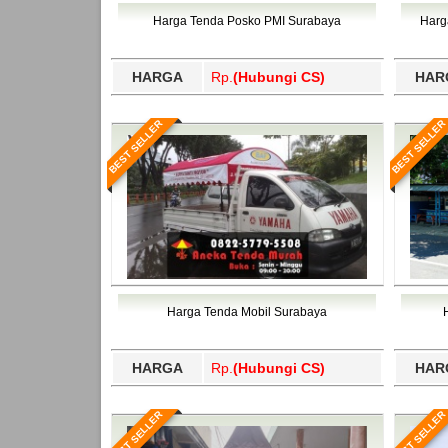
Bawang Barat, Tulangbawang, Tulungagung, 
Harga Tenda Posko PMI Surabaya
Harg
HARGA
Rp.
(Hubungi CS)
HAR
BEST SELLER
BEST SELLER
Harga Tenda Mobil Surabaya
HARGA
Rp.
(Hubungi CS)
HAR
BEST SELLER
BEST SELLER