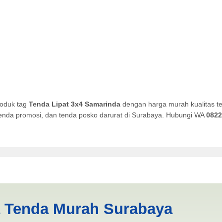
roduk tag
Tenda Lipat 3x4 Samarinda
dengan harga murah kualitas te
, tenda promosi, dan tenda posko darurat di Surabaya. Hubungi WA
0822
arinda | PRODUKSI ANEKA T
a Tenda Murah Surabaya