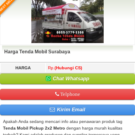
BEST SELLER
Harga Tenda Mobil Surabaya
HARGA
Rp.
(Hubungi CS)
Chat Whatsapp
Telphone
Kirim Email
Apakah Anda sedang mencari info atau penawaran produk tag
Tenda Mobil Pickup 2x2 Metro
dengan harga murah kualitas
terbaik? Kami adalah produsen dan supplier terpercaya yang