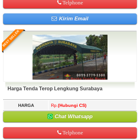
Telphone
Kirim Email
BEST SELLER
Harga Tenda Terop Lengkung Surabaya
HARGA
Rp.
(Hubungi CS)
Chat Whatsapp
Telphone