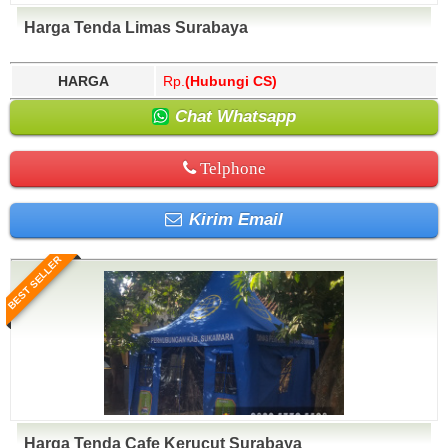
Harga Tenda Limas Surabaya
HARGA
Rp.
(Hubungi CS)
Chat Whatsapp
Telphone
Kirim Email
BEST SELLER
Harga Tenda Cafe Kerucut Surabaya