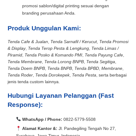
promosi sablon/digital printing sesuai dengan
branding perusahaan Anda.
Produk Unggulan Kami:
Tenda Cafe & Jualan
,
Tenda Sarnafil / Kerucut
,
Tenda Promosi
& Display
,
Tenda Terop Pesta & Lengkung
,
Tenda Limas /
Piramid
,
Tenda Posko & Komando PMI
,
Tenda Payung Cafe
,
Tenda Membrane
,
Tenda Lorong BNPB
,
Tenda Segitiga
,
Tenda Doem BNPB
,
Tenda BNPB
,
Tenda BPBD
,
Membrane
,
Tenda Roder
,
Tenda Dorokepek
,
Tenda Pesta
, serta berbagai
jenis tenda custom lainnya.
Hubungi Layanan Pelanggan (Fast
Response):
WhatsApp / Phone:
0822-5779-5508
Alamat Kantor &:
Jl. Pandegiling Tengah No 27,
Surabaya, Jawa Timur, Indonesia