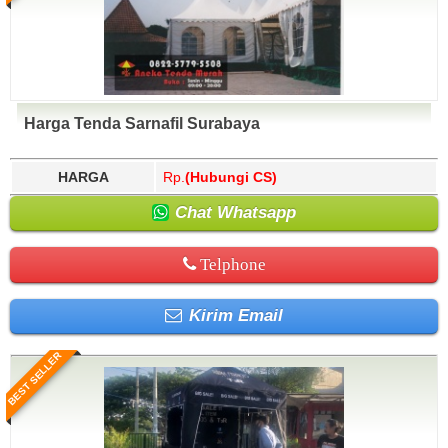
Harga Tenda Sarnafil Surabaya
HARGA
Rp.
(Hubungi CS)
Chat Whatsapp
Telphone
Kirim Email
BEST SELLER