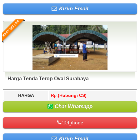
Kirim Email
BEST SELLER
Harga Tenda Terop Oval Surabaya
HARGA
Rp.
(Hubungi CS)
Chat Whatsapp
Telphone
Kirim Email