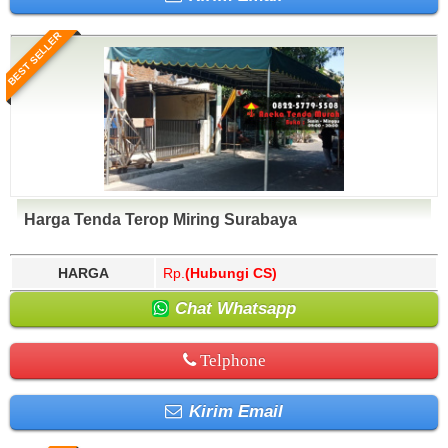
BEST SELLER
Harga Tenda Terop Miring Surabaya
HARGA
Rp.
(Hubungi CS)
Chat Whatsapp
Telphone
Kirim Email