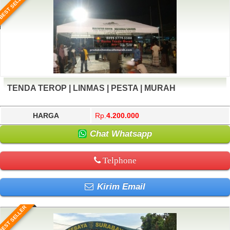
BEST SELLER
TENDA TEROP | LINMAS | PESTA | MURAH
HARGA
Rp.
4.200.000
Chat Whatsapp
Telphone
Kirim Email
BEST SELLER