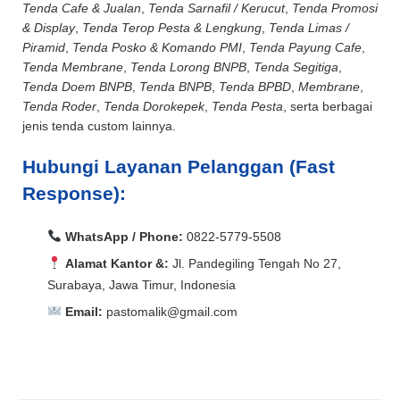
Tenda Cafe & Jualan
,
Tenda Sarnafil / Kerucut
,
Tenda Promosi
& Display
,
Tenda Terop Pesta & Lengkung
,
Tenda Limas /
Piramid
,
Tenda Posko & Komando PMI
,
Tenda Payung Cafe
,
Tenda Membrane
,
Tenda Lorong BNPB
,
Tenda Segitiga
,
Tenda Doem BNPB
,
Tenda BNPB
,
Tenda BPBD
,
Membrane
,
Tenda Roder
,
Tenda Dorokepek
,
Tenda Pesta
, serta berbagai
jenis tenda custom lainnya.
Hubungi Layanan Pelanggan (Fast
Response):
WhatsApp / Phone:
0822-5779-5508
Alamat Kantor &:
Jl. Pandegiling Tengah No 27,
Surabaya, Jawa Timur, Indonesia
Email:
pastomalik@gmail.com
Aceh Barat, Aceh Barat Daya, Aceh Besar, Aceh Jaya,
Aceh Selatan, Aceh Singkil, Aceh Tamiang, Aceh
Aceh Barat, Aceh Barat Daya, Aceh Besar, Aceh Jaya,
Tengah, Aceh Tenggara, Aceh Timur, Aceh Utara, Agam,
Aceh Selatan, Aceh Singkil, Aceh Tamiang, Aceh