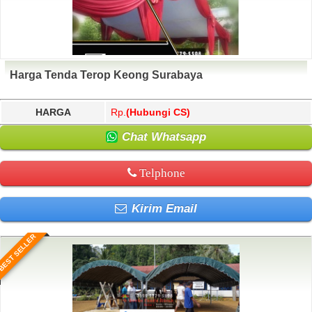
Harga Tenda Terop Keong Surabaya
HARGA
Rp.
(Hubungi CS)
Chat Whatsapp
Telphone
Kirim Email
BEST SELLER