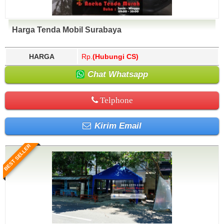
Harga Tenda Mobil Surabaya
HARGA
Rp.
(Hubungi CS)
Chat Whatsapp
Telphone
Kirim Email
BEST SELLER