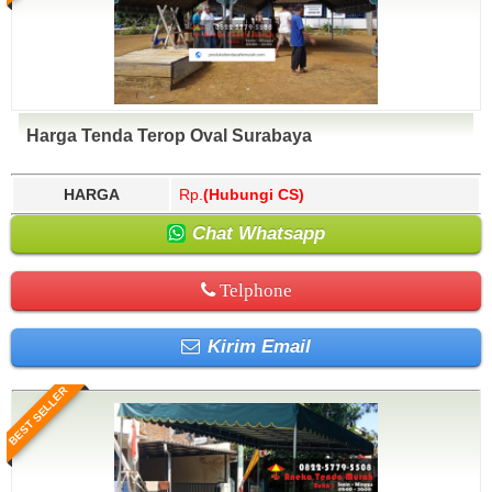
Harga Tenda Terop Oval Surabaya
HARGA
Rp.
(Hubungi CS)
Chat Whatsapp
Telphone
Kirim Email
BEST SELLER