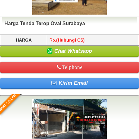
Harga Tenda Terop Oval Surabaya
HARGA
Rp.
(Hubungi CS)
Chat Whatsapp
Telphone
Kirim Email
BEST SELLER