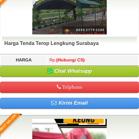
Harga Tenda Terop Lengkung Surabaya
HARGA
Rp.
(Hubungi CS)
Chat Whatsapp
Telphone
Kirim Email
BEST SELLER